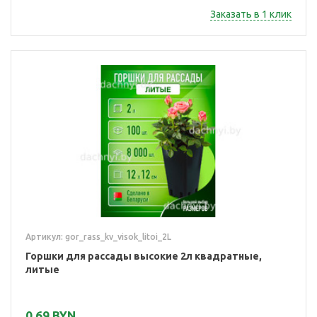
Заказать в 1 клик
Артикул: gor_rass_kv_visok_litoi_2L
Горшки для рассады высокие 2л квадратные,
литые
0,69 BYN