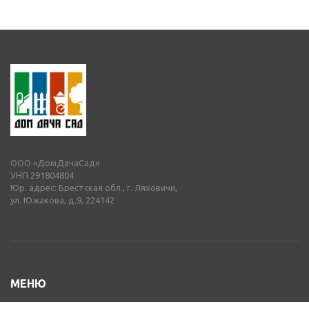
ООО «ДомДачаСад»
УНП 291804804
Юр. адрес: Брестская обл., г. Ляховичи,
ул. Южакова, д.9, 224142
МЕНЮ