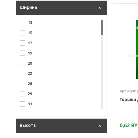
Ширина
13
15
17
19
20
22
26
Артикул: g
29
Горшки 
31
37
38
0,62 B
Высота